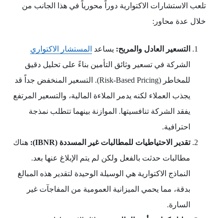
تلعب الاستشارات الاكتوارية دوراً محورياً في هذا الجانب من
خلال عدة محاور:
التسعير العادل والمربح
:
يساعد
المستشار الاكتواري
الشركة في تسعير وثائق التأمين بناءً على تحليل دقيق
للمخاطر (Risk-Based Pricing). التسعير المنخفض جداً قد
يجذب العملاء لكنه يدمر الملاءة المالية، والتسعير المرتفع
يفقد الشركة تنافسيتها. الموازنة بينهما تتطلب نمذجة
احترافية.
تقدير الاحتياطيات للمطالبات غير المسددة
(IBNR):
هناك
مطالبات حدثت بالفعل ولكن لم يتم الإبلاغ عنها بعد.
النماذج الاكتوارية هي الوسيلة الوحيدة لتقدير هذه المبالغ
بدقة، مما يحمي الميزانية العمومية من المفاجآت غير
السارة.