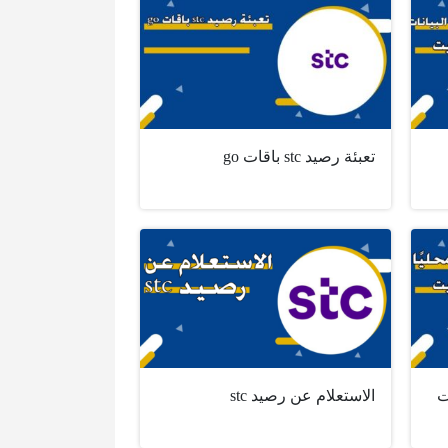
تعبئة رصيد stc باقات go
الاستعلام عن رصيد stc