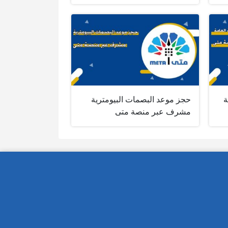
ة
حجز موعد البصمات البيومترية
مشرف عبر منصة متى