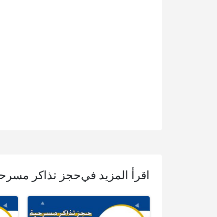
اقرأ المزيد في
حجز تذاكر مسرحي