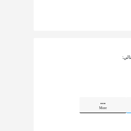
الي:
More