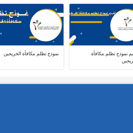
م نموذج تظلم مكافأة
نموذج تظلم مكافأة الخريجين
ريجين