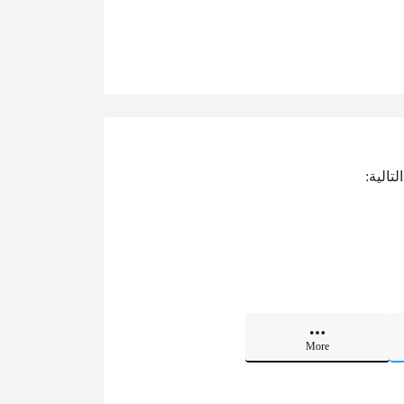
تالية:
More