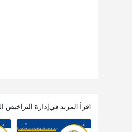
اقرأ المزيد في
إدارة التراخيص ال