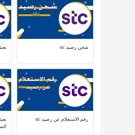
شحن رصيد stc
تعبئ
رقم الاستعلام عن رصيد stc
الس