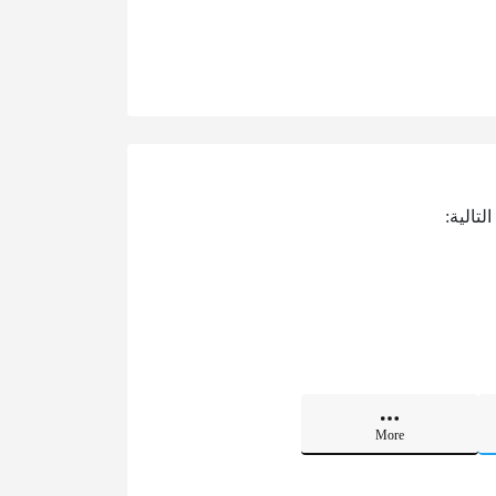
تالية:
More