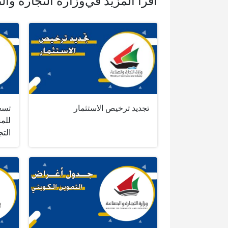
اقرأ المزيد في
وزارة التجارة وال
تجديد ترخيص الاستثمار
تسج
للمس
التج