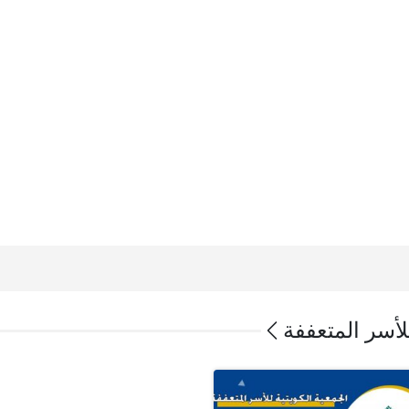
للأسر المتعففة