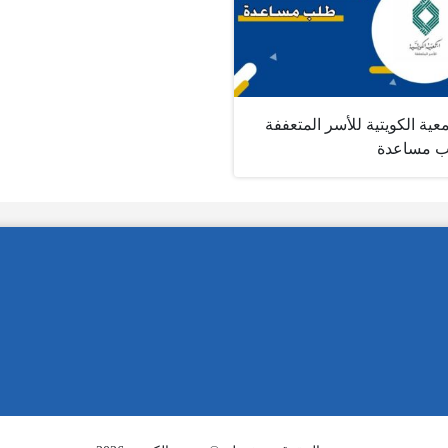
عية الكويتية للأسر المتعففة
 مساعدة