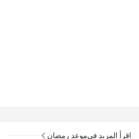
اقرأ المزيد في
موعد رمضان