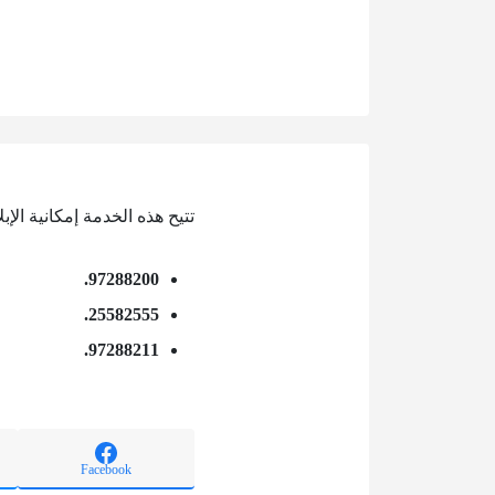
تتيح هذه الخدمة إمكانية الإب
97288200.
25582555.
97288211.
Facebook