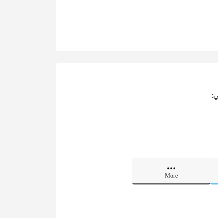
ي:
More