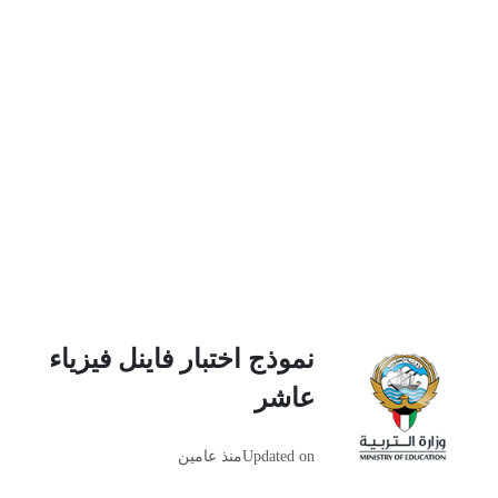
نموذج اختبار فاينل فيزياء
عاشر
Updated on
منذ عامين